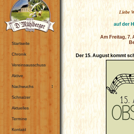
Liebe W
auf der 
Am Freitag, 7.
Be
Startseite
Chronik
Der 15. August kommt sch
Vereinsausschuss
Aktive
Nachwuchs
Schnalzer
Aktuelles
Termine
Kontakt