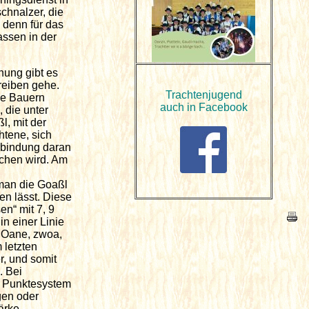
chnalzer, die
 denn für das
ssen in der
hung gibt es
reiben gehe.
Trachtenjugend
he Bauern
auch in Facebook
 die unter
, mit der
htene, sich
rbindung daran
ichen wird. Am
 man die Goaßl
n lässt. Diese
en“ mit 7, 9
n einer Linie
? Oane, zwoa,
 letzten
r, und somit
. Bei
n Punktesystem
gen oder
ärke.