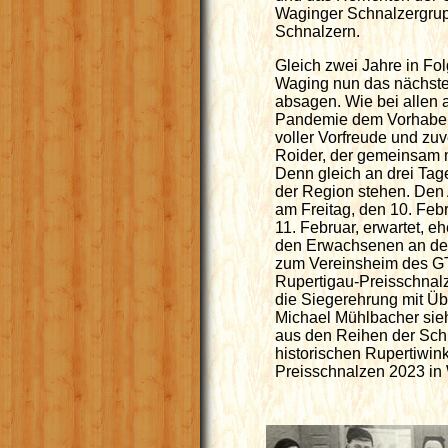
Waginger Schnalzergrup
Schnalzern.
Gleich zwei Jahre in Fo
Waging nun das nächste
absagen. Wie bei allen
Pandemie dem Vorhaben e
voller Vorfreude und zuv
Roider, der gemeinsam 
Denn gleich an drei Tag
der Region stehen. Den A
am Freitag, den 10. Fe
11. Februar, erwartet, 
den Erwachsenen an der
zum Vereinsheim des GTE
Rupertigau-Preisschnalz
die Siegerehrung mit Üb
Michael Mühlbacher sieh
aus den Reihen der Schn
historischen Rupertiwin
Preisschnalzen 2023 in 