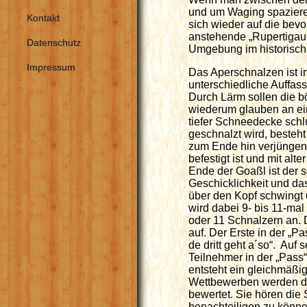
und um Waging spazieren
Kontakt
sich wieder auf die bevo
anstehende „Rupertigau-
Datenschutz
Umgebung im historisch
Impressum
Das Aperschnalzen ist im
unterschiedliche Auffas
Durch Lärm sollen die b
wiederum glauben an ein
tiefer Schneedecke sch
geschnalzt wird, besteht
zum Ende hin verjüngend
befestigt ist und mit al
Ende der Goaßl ist der 
Geschicklichkeit und da
über den Kopf schwingt
wird dabei 9- bis 11-mal 
oder 11 Schnalzern an. D
auf. Der Erste in der „P
de dritt geht a´so“. Auf
Teilnehmer in der „Pass
entsteht ein gleichmäßi
Wettbewerben werden di
bewertet. Sie hören die
benachteiligen zu könne