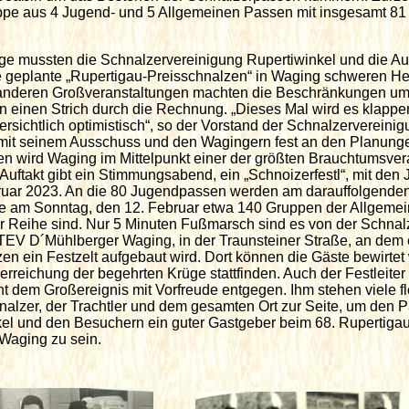
pe aus 4 Jugend- und 5 Allgemeinen Passen mit insgesamt 81 
lge mussten die Schnalzervereinigung Rupertiwinkel und die Au
 geplante „Rupertigau-Preisschnalzen“ in Waging schweren H
 anderen Großveranstaltungen machten die Beschränkungen um
inen Strich durch die Rechnung. „Dieses Mal wird es klappen
ersichtlich optimistisch“, so der Vorstand der Schnalzervereini
mit seinem Ausschuss und den Wagingern fest an den Planungen
en wird Waging im Mittelpunkt einer der größten Brauchtumsver
uftakt gibt ein Stimmungsabend, ein „Schnoizerfestl“, mit den 
bruar 2023. An die 80 Jugendpassen werden am darauffolgende
ehe am Sonntag, den 12. Februar etwa 140 Gruppen der Allgeme
 Reihe sind. Nur 5 Minuten Fußmarsch sind es von der Schnal
V D´Mühlberger Waging, in der Traunsteiner Straße, an dem e
en ein Festzelt aufgebaut wird. Dort können die Gäste bewirte
erreichung der begehrten Krüge stattfinden. Auch der Festleite
t dem Großereignis mit Vorfreude entgegen. Ihm stehen viele fl
alzer, der Trachtler und dem gesamten Ort zur Seite, um den
kel und den Besuchern ein guter Gastgeber beim 68. Rupertigau
Waging zu sein.