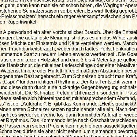
 geht, dann kann man sie oft schon hören, die Waginger Apers
rstehende Schnalzersaison vorbereiten. Es wird fleißig geprobt,
Preisschnalzen“ herrscht ein reger Wettkampf zwischen den Pa
en Rupertiwinkel.
 Alpenvorland ein alter, vorchristlicher Brauch. Über die Entste
sungen. Die geläufigste Meinung ist, dass es um das Winteraust
ösen Mächte der Finsternis und Kälte vertrieben werden. Manc
en Fruchtbarkeitsbrauch, wobei durch lautes Peitschenknallen,
lummernde Saat zu neuem Leben erweckt werden soll. Die Goaßl
 aus einem kurzen Holzstiel und eine 3 bis 4 Meter lange gefloc
e Hanfschnur, die mit einer Lederschlinge oder einer Metallve
ter Wagenschmiere oder Huffett in regelmäßigen Abständen bestr
sogenannte Bast angebracht. Zum Schnalzen braucht man Kraft,
s „Gspür“ für den richtigen Rhythmus. Der Knall entsteht, wenn
 und diese dann durch eine ruckartige Gegenbewegung schnalze
wiederholt. Die Schnalzer treten nicht einzeln, sondern in „Pass
iese stellen sich hintereinander, mit entsprechendem Abstand, i
ass“ ist der „Aufdraher“. Er gibt das Kommando: „Heit´s gschickt
 seinen ersten Schnalzer setzen nacheinander alle ein. Nach dem
“ geht es wieder von vorne los, dann kommt der Aufdraher wiede
ger Rhythmus. Das Kommando ist je nach Ortschaft verschieden
e Passen von sieben Preisrichtern nach einem ausgeklügelte
 Schnalzer, dürfen sie aber nicht sehen, um niemanden bevorzu
n. Bewertet wird nach gleichmäßigem Takt und nach der Lautst