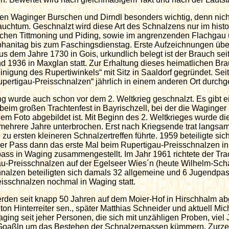
en Waginger Burschen und Dirndl besonders wichtig, denn nicht
uchtum. Geschnalzt wird diese Art des Schnalzens nur im histo
schen Tittmoning und Piding, sowie im angrenzenden Flachgau 
phanitag bis zum Faschingsdienstag. Erste Aufzeichnungen übe
s dem Jahre 1730 in Gois, urkundlich belegt ist der Brauch sei
nd 1936 in Maxglan statt. Zur Erhaltung dieses heimatlichen B
nigung des Rupertiwinkels“ mit Sitz in Saaldorf gegründet. Seit
pertigau-Preisschnalzen“ jährlich in einem anderen Ort durchge
wurde auch schon vor dem 2. Weltkrieg geschnalzt. Es gibt e
eim großen Trachtenfest in Bayrischzell, bei der die Waginger
em Foto abgebildet ist. Mit Beginn des 2. Weltkrieges wurde di
mehrere Jahre unterbrochen. Erst nach Kriegsende trat langsam
zu ersten kleineren Schnalzertreffen führte. 1959 beteiligte si
er Pass dann das erste Mal beim Rupertigau-Preisschnalzen in
ass in Waging zusammengestellt. Im Jahr 1961 richtete der Tra
au-Preisschnalzen auf der Egelseer Wies´n (heute Wilhelm-Sch
nalzen beteiligten sich damals 32 allgemeine und 6 Jugendpa
isschnalzen nochmal in Waging statt.
den seit knapp 50 Jahren auf dem Moier-Hof in Hirschhalm abg
n Hinterreiter sen., später Matthias Schneider und aktuell Mic
ging seit jeher Personen, die sich mit unzähligen Proben, viel
 Goaßln um das Bestehen der Schnalzerpassen kümmern. Zurzeit