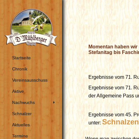
Momentan haben wir 
Stefanitag bis Fasch
Startseite
Chronik
Ergebnisse vom 71. Ru
Vereinsausschuss
Ergebnisse vom 71. Ru
Aktive
der Allgemeine Pass u
Nachwuchs
Schnalzer
Ergebnisse vom 45. P
Schnalzen
unter:
Aktuelles
Termine
Wenn man zwischen dem 