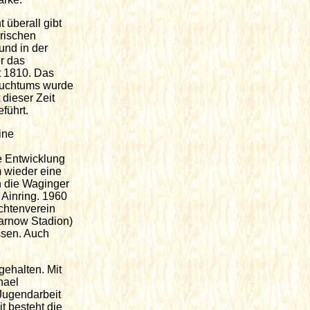
 überall gibt
rischen
und in der
r das
t 1810. Das
rauchtums wurde
 dieser Zeit
führt.
ine
e Entwicklung
 wieder eine
ch die Waginger
 Ainring. 1960
chtenverein
arnow Stadion)
ssen. Auch
ehalten. Mit
hael
 Jugendarbeit
 besteht die