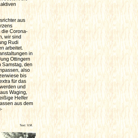
aktiven
srichter aus
erzens
 die Corona-
, wir sind
gung Rudi
 arbeitet.
anstaltungen in
Jung Ottingern
n Samstag, den
inpassen, also
zerwiese bis
xtra für das
t werden und
r aus Waging,
eißige Helfer
 Passen aus dem
-
Text: V.M.