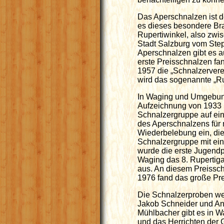
Das Aperschnalzen ist d
es dieses besondere Bra
Rupertiwinkel, also zwi
Stadt Salzburg vom Ste
Aperschnalzen gibt es au
erste Preisschnalzen fa
1957 die „Schnalzerverei
wird das sogenannte „Ru
In Waging und Umgebung 
Aufzeichnung von 1933 b
Schnalzergruppe auf ein
des Aperschnalzens für 
Wiederbelebung ein, die 
Schnalzergruppe mit ein
wurde die erste Jugendp
Waging das 8. Rupertig
aus. An diesem Preissch
1976 fand das große Pre
Die Schnalzerproben wer
Jakob Schneider und Anto
Mühlbacher gibt es in Wa
und das Herrichten der