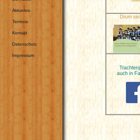
Aktuelles
Drum sei
Termine
Kontakt
Datenschutz
Impressum
Trachten
auch in F