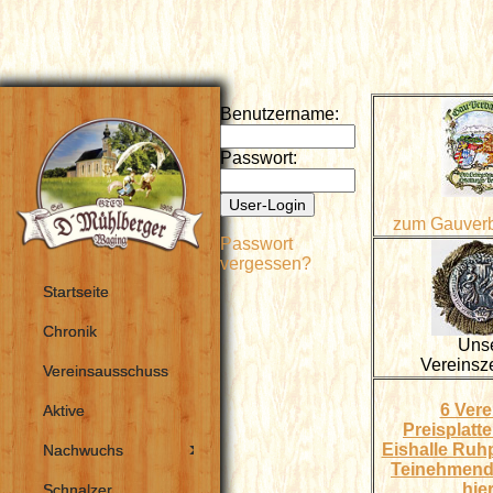
Benutzername:
Passwort:
zum Gauverb
Passwort
vergessen?
Startseite
Chronik
Uns
Vereinsz
Vereinsausschuss
6 Vere
Aktive
Preisplatte
Eishalle Ruh
Nachwuchs
Teinehmend
hier
Schnalzer