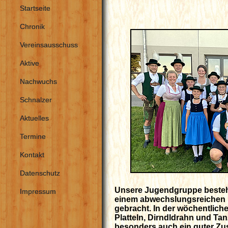
Startseite
Chronik
Vereinsausschuss
Aktive
Nachwuchs
Schnalzer
Aktuelles
Termine
Kontakt
Datenschutz
Unsere Jugendgruppe besteht 
Impressum
einem abwechslungsreichen F
gebracht. In der wöchentlic
Platteln, Dirndldrahn und Tanz
besonders auch ein guter Zus