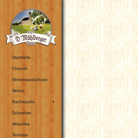
Startseite
Chronik
Vereinsausschuss
Aktive
Nachwuchs
Schnalzer
Aktuelles
Termine